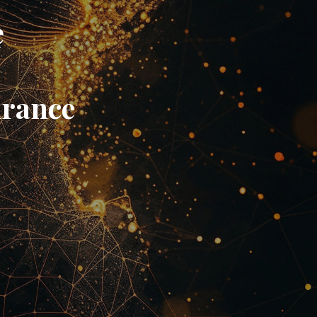
ę
a
hrance