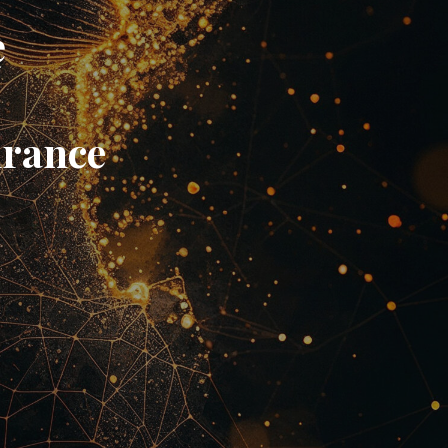
ę
a
hrance