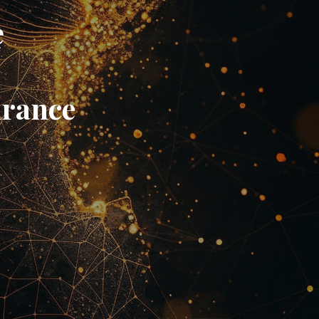
ę
a
hrance