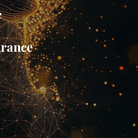
ę
a
hrance